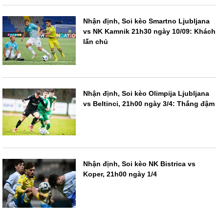
Nhận định, Soi kèo Smartno Ljubljana
vs NK Kamnik 21h30 ngày 10/09: Khách
lấn chủ
Nhận định, Soi kèo Olimpija Ljubljana
vs Beltinci, 21h00 ngày 3/4: Thắng đậm
Nhận định, Soi kèo NK Bistrica vs
Koper, 21h00 ngày 1/4