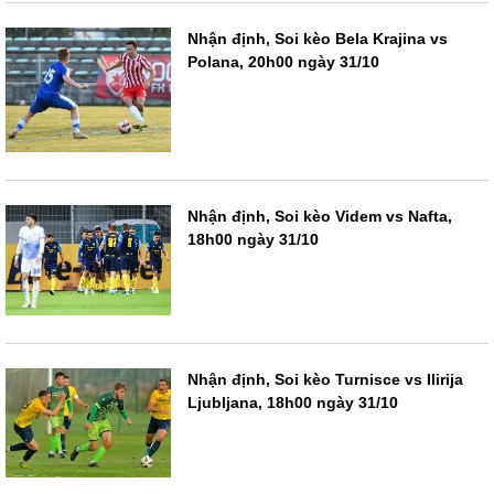
Nhận định, Soi kèo Bela Krajina vs
Polana, 20h00 ngày 31/10
Nhận định, Soi kèo Videm vs Nafta,
18h00 ngày 31/10
Nhận định, Soi kèo Turnisce vs Ilirija
Ljubljana, 18h00 ngày 31/10