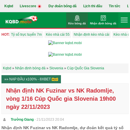
Kqbd
Livescore
Dự đoán bóng đá
Lịch thi đấu
Tin tức
L
Kèo bóng đá
Nhận định bóng đá
HOT:
Tỷ số trực tuyến 7m
Kèo nhà cái 55
Nhận định kèo nhà cái
Kèo nhà c
Kqbd
»
Nhận định bóng đá
»
Slovenia
»
Cúp Quốc Gia Slovenia
»» NẠP ĐẦU x100% - 8XBET
Nhận định NK Fuzinar vs NK Radomlje,
vòng 1/16 Cúp Quốc gia Slovenia 19h00
ngày 22/11/2023
Trường Giang
- 21/11/2023 20:04
Nhận định NK Fuzinar vs NK Radomlje, dự đoán kết quả tỷ số