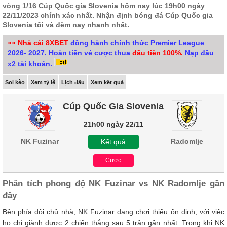
vòng 1/16 Cúp Quốc gia Slovenia hôm nay lúc 19h00 ngày
22/11/2023 chính xác nhất. Nhận định bóng đá Cúp Quốc gia
Slovenia tối và đêm nay nhanh nhất.
»» Nhà cái 8XBET
đồng hành chính thức Premier League
2026- 2027. Hoàn tiền vé cược thua
đầu tiên 100%.
Nạp đầu
x2 tài khoản.
Soi kèo
Xem tỷ lệ
Lịch đấu
Xem kết quả
Cúp Quốc Gia Slovenia
21h00 ngày 22/11
NK Fuzinar
Radomlje
Kết quả
Cược
Phân tích phong độ NK Fuzinar vs NK Radomlje gần
đây
Bên phía đội chủ nhà, NK Fuzinar đang chơi thiếu ổn định, với việc
họ chỉ giành được 2 chiến thắng sau 5 trận gần nhất. Trong khi NK