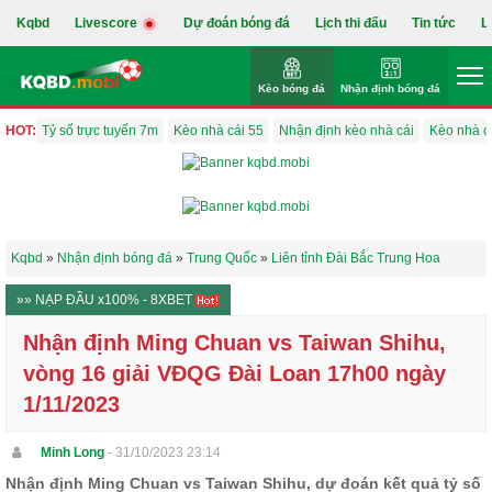
Kqbd
Livescore
Dự đoán bóng đá
Lịch thi đấu
Tin tức
L
Kèo bóng đá
Nhận định bóng đá
HOT:
Tỷ số trực tuyến 7m
Kèo nhà cái 55
Nhận định kèo nhà cái
Kèo nhà c
Kqbd
»
Nhận định bóng đá
»
Trung Quốc
»
Liên tỉnh Đài Bắc Trung Hoa
»» NẠP ĐẦU x100% - 8XBET
Nhận định Ming Chuan vs Taiwan Shihu,
vòng 16 giải VĐQG Đài Loan 17h00 ngày
1/11/2023
Minh Long
- 31/10/2023 23:14
Nhận định Ming Chuan vs Taiwan Shihu, dự đoán kết quả tỷ số