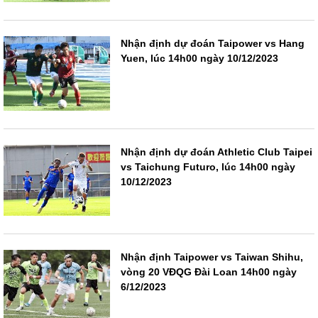
Nhận định dự đoán Taipower vs Hang
Yuen, lúc 14h00 ngày 10/12/2023
Nhận định dự đoán Athletic Club Taipei
vs Taichung Futuro, lúc 14h00 ngày
10/12/2023
Nhận định Taipower vs Taiwan Shihu,
vòng 20 VĐQG Đài Loan 14h00 ngày
6/12/2023