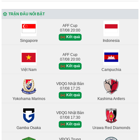
TRẬN ĐẤU NỔI BẬT
AFF Cup
07/08 20:00
Kết quả
Singapore
Indonesia
AFF Cup
07/08 20:00
Kết quả
Việt Nam
Campuchia
VĐQG Nhật Bản
07/08 17:25
Kết quả
Yokohama Marinos
Kashima Antlers
VĐQG Nhật Bản
07/08 17:30
Kết quả
Gamba Osaka
Urawa Red Diamonds
VĐQG Trung