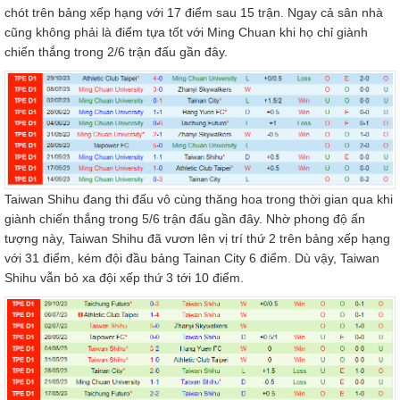
chót trên bảng xếp hạng với 17 điểm sau 15 trận. Ngay cả sân nhà
cũng không phải là điểm tựa tốt với Ming Chuan khi họ chỉ giành
chiến thắng trong 2/6 trận đấu gần đây.
Taiwan Shihu đang thi đấu vô cùng thăng hoa trong thời gian qua khi
giành chiến thắng trong 5/6 trận đấu gần đây. Nhờ phong độ ấn
tượng này, Taiwan Shihu đã vươn lên vị trí thứ 2 trên bảng xếp hạng
với 31 điểm, kém đội đầu bảng Tainan City 6 điểm. Dù vậy, Taiwan
Shihu vẫn bỏ xa đội xếp thứ 3 tới 10 điểm.