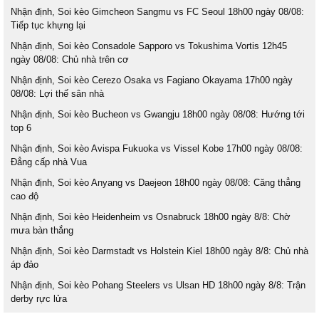
Nhận định, Soi kèo Gimcheon Sangmu vs FC Seoul 18h00 ngày 08/08:
Tiếp tục khựng lại
Nhận định, Soi kèo Consadole Sapporo vs Tokushima Vortis 12h45
ngày 08/08: Chủ nhà trên cơ
Nhận định, Soi kèo Cerezo Osaka vs Fagiano Okayama 17h00 ngày
08/08: Lợi thế sân nhà
Nhận định, Soi kèo Bucheon vs Gwangju 18h00 ngày 08/08: Hướng tới
top 6
Nhận định, Soi kèo Avispa Fukuoka vs Vissel Kobe 17h00 ngày 08/08:
Đẳng cấp nhà Vua
Nhận định, Soi kèo Anyang vs Daejeon 18h00 ngày 08/08: Căng thẳng
cao độ
Nhận định, Soi kèo Heidenheim vs Osnabruck 18h00 ngày 8/8: Chờ
mưa bàn thắng
Nhận định, Soi kèo Darmstadt vs Holstein Kiel 18h00 ngày 8/8: Chủ nhà
áp đảo
Nhận định, Soi kèo Pohang Steelers vs Ulsan HD 18h00 ngày 8/8: Trận
derby rực lửa