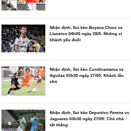
Nhận định, Soi kèo Boyaca Chico vs
Llaneros 04h00 ngày 28/5: Những vị
khách yếu đuối
Nhận định, Soi kèo Cundinamarca vs
Aguilas 03h30 ngày 27/05: Khách lấn
chủ
Nhận định, Soi kèo Deportivo Pereira vs
Jaguares 03h30 ngày 27/05: Chủ nhà
tất thắng