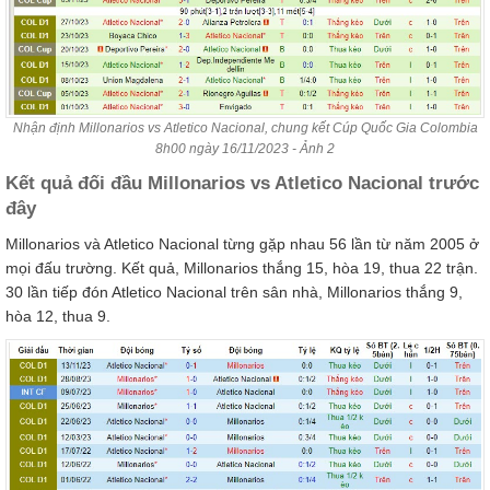
Nhận định Millonarios vs Atletico Nacional, chung kết Cúp Quốc Gia Colombia
8h00 ngày 16/11/2023 - Ảnh 2
Kết quả đối đầu Millonarios vs Atletico Nacional trước
đây
Millonarios và Atletico Nacional từng gặp nhau 56 lần từ năm 2005 ở
mọi đấu trường. Kết quả, Millonarios thắng 15, hòa 19, thua 22 trận.
30 lần tiếp đón Atletico Nacional trên sân nhà, Millonarios thắng 9,
hòa 12, thua 9.