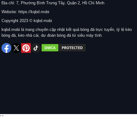
Địa chỉ: 7, Phường Bình Trưng Tây, Quận 2, Hồ Chí Minh
Website: https://kqbd.mobi
Copyright 2023 © kqbd.mobi
kqbd.mobi là trang chuyên cập nhật kết quả bóng đá trực tuyến, tỷ lệ kèo
bóng đá, kèo nhà cái, dự đoán bóng đá từ siêu máy tính.
"
"