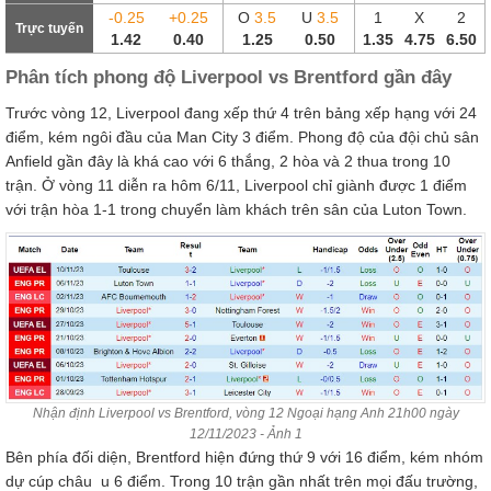
-
0.25
+
0.25
O
3.5
U
3.5
1
X
2
Trực tuyến
1.42
0.40
1.25
0.50
1.35
4.75
6.50
Phân tích phong độ Liverpool vs Brentford gần đây
Trước vòng 12, Liverpool đang xếp thứ 4 trên bảng xếp hạng với 24
điểm, kém ngôi đầu của Man City 3 điểm. Phong độ của đội chủ sân
Anfield gần đây là khá cao với 6 thắng, 2 hòa và 2 thua trong 10
trận. Ở vòng 11 diễn ra hôm 6/11, Liverpool chỉ giành được 1 điểm
với trận hòa 1-1 trong chuyển làm khách trên sân của Luton Town.
Nhận định Liverpool vs Brentford, vòng 12 Ngoại hạng Anh 21h00 ngày
12/11/2023 - Ảnh 1
Bên phía đối diện, Brentford hiện đứng thứ 9 với 16 điểm, kém nhóm
dự cúp châu u 6 điểm. Trong 10 trận gần nhất trên mọi đấu trường,