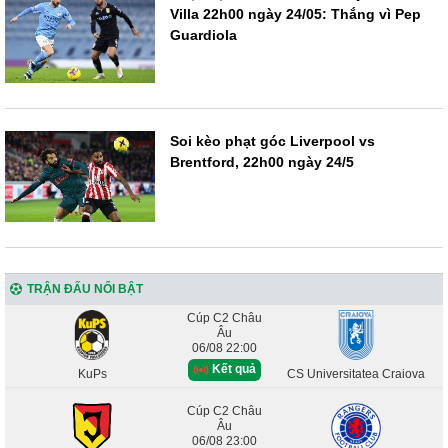
Villa 22h00 ngày 24/05: Thắng vì Pep
Guardiola
Soi kèo phạt góc Liverpool vs
Brentford, 22h00 ngày 24/5
TRẬN ĐẤU NỔI BẬT
Cúp C2 Châu
Âu
06/08 22:00
Kết quả
KuPs
CS Universitatea Craiova
Cúp C2 Châu
Âu
06/08 23:00