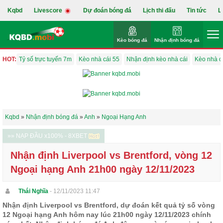
Kqbd
Livescore
Dự đoán bóng đá
Lịch thi đấu
Tin tức
L
Kèo bóng đá
Nhận định bóng đá
HOT:
Tỷ số trực tuyến 7m
Kèo nhà cái 55
Nhận định kèo nhà cái
Kèo nhà c
Kqbd
»
Nhận định bóng đá
»
Anh
»
Ngoại Hạng Anh
»» NẠP ĐẦU x100% - 8XBET
Nhận định Liverpool vs Brentford, vòng 12
Ngoại hạng Anh 21h00 ngày 12/11/2023
Thái Nghĩa
- 12/11/2023 11:47
Nhận định Liverpool vs Brentford, dự đoán kết quả tỷ số vòng
12 Ngoại hạng Anh hôm nay lúc 21h00 ngày 12/11/2023 chính