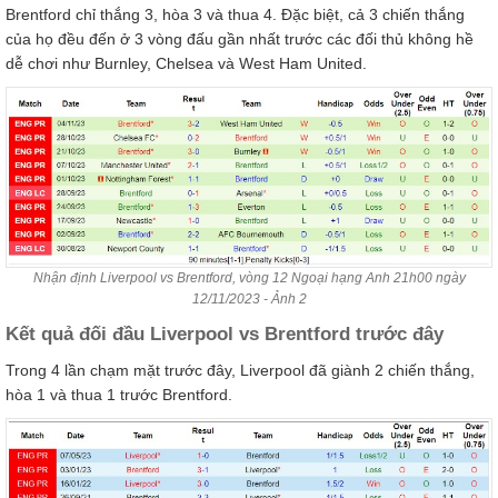
Brentford chỉ thắng 3, hòa 3 và thua 4. Đặc biệt, cả 3 chiến thắng
của họ đều đến ở 3 vòng đấu gần nhất trước các đối thủ không hề
dễ chơi như Burnley, Chelsea và West Ham United.
Nhận định Liverpool vs Brentford, vòng 12 Ngoại hạng Anh 21h00 ngày
12/11/2023 - Ảnh 2
Kết quả đối đầu Liverpool vs Brentford trước đây
Trong 4 lần chạm mặt trước đây, Liverpool đã giành 2 chiến thắng,
hòa 1 và thua 1 trước Brentford.