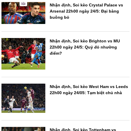
Nhận định, Soi kèo Crystal Palace vs
Arsenal 22h00 ngày 24/5: Đại bàng
buông bỏ
Nhận định, Soi kèo Brighton vs MU
22h00 ngày 24/5: Quỷ đỏ nhường
điểm?
Nhận định, Soi kèo West Ham vs Leeds
22h00 ngày 24/05: Tạm biệt chủ nhà
Nhận định, Soi kèo Tottenham vs