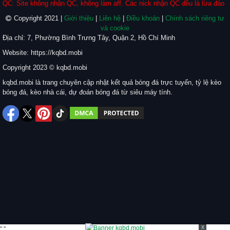
QC: Site không nhận QC, không làm aff. Các nick nhận QC đều là lừa đảo
Copyright 2021 |
Giới thiệu
|
Liên hệ
|
Điều khoản
|
Chính sách riêng tư
và cookie
Địa chỉ: 7, Phường Bình Trưng Tây, Quận 2, Hồ Chí Minh
Website: https://kqbd.mobi
Copyright 2023 © kqbd.mobi
kqbd.mobi là trang chuyên cập nhật kết quả bóng đá trực tuyến, tỷ lệ kèo
bóng đá, kèo nhà cái, dự đoán bóng đá từ siêu máy tính.
x
"
"