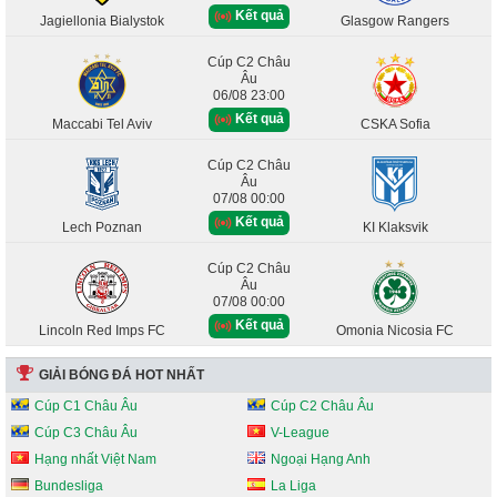
Kết quả
Jagiellonia Bialystok
Glasgow Rangers
Cúp C2 Châu
Âu
06/08 23:00
Kết quả
Maccabi Tel Aviv
CSKA Sofia
Cúp C2 Châu
Âu
07/08 00:00
Kết quả
Lech Poznan
KI Klaksvik
Cúp C2 Châu
Âu
07/08 00:00
Kết quả
Lincoln Red Imps FC
Omonia Nicosia FC
GIẢI BÓNG ĐÁ HOT NHẤT
Cúp C1 Châu Âu
Cúp C2 Châu Âu
Cúp C3 Châu Âu
V-League
Hạng nhất Việt Nam
Ngoại Hạng Anh
Bundesliga
La Liga