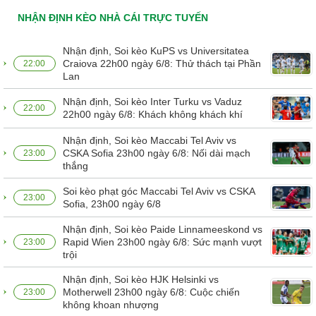
NHẬN ĐỊNH KÈO NHÀ CÁI TRỰC TUYẾN
Nhận định, Soi kèo KuPS vs Universitatea
Craiova 22h00 ngày 6/8: Thử thách tại Phần
22:00
Lan
Nhận định, Soi kèo Inter Turku vs Vaduz
22:00
22h00 ngày 6/8: Khách không khách khí
Nhận định, Soi kèo Maccabi Tel Aviv vs
CSKA Sofia 23h00 ngày 6/8: Nối dài mạch
23:00
thắng
Soi kèo phạt góc Maccabi Tel Aviv vs CSKA
23:00
Sofia, 23h00 ngày 6/8
Nhận định, Soi kèo Paide Linnameeskond vs
Rapid Wien 23h00 ngày 6/8: Sức mạnh vượt
23:00
trội
Nhận định, Soi kèo HJK Helsinki vs
Motherwell 23h00 ngày 6/8: Cuộc chiến
23:00
không khoan nhượng