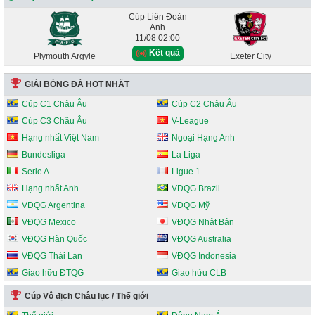
Cúp Liên Đoàn
Anh
11/08 02:00
Kết quả
Plymouth Argyle
Exeter City
GIẢI BÓNG ĐÁ HOT NHẤT
Cúp C1 Châu Âu
Cúp C2 Châu Âu
Cúp C3 Châu Âu
V-League
Hạng nhất Việt Nam
Ngoại Hạng Anh
Bundesliga
La Liga
Serie A
Ligue 1
Hạng nhất Anh
VĐQG Brazil
VĐQG Argentina
VĐQG Mỹ
VĐQG Mexico
VĐQG Nhật Bản
VĐQG Hàn Quốc
VĐQG Australia
VĐQG Thái Lan
VĐQG Indonesia
Giao hữu ĐTQG
Giao hữu CLB
Cúp Vô địch Châu lục / Thế giới