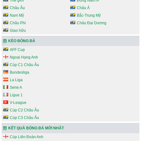
Thế giới
Đông Nam Á
Châu Âu
Châu Á
Nam Mỹ
Bắc-Trung Mỹ
Châu Phi
Châu Đại Dương
Giao hữu
KÈO BÓNG ĐÁ
AFF Cup
Ngoại Hạng Anh
Cúp C1 Châu Âu
Bundesliga
La Liga
Serie A
Ligue 1
V-League
Cúp C2 Châu Âu
Cúp C3 Châu Âu
KẾT QUẢ BÓNG ĐÁ MỚI NHẤT
Cúp Liên Đoàn Anh