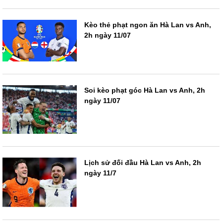
Kèo thẻ phạt ngon ăn Hà Lan vs Anh,
2h ngày 11/07
Soi kèo phạt góc Hà Lan vs Anh, 2h
ngày 11/07
Lịch sử đối đầu Hà Lan vs Anh, 2h
ngày 11/7