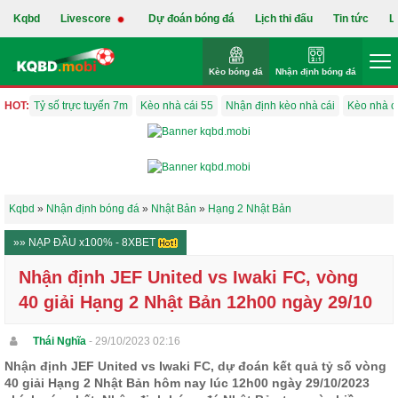
Kqbd
Livescore
Dự đoán bóng đá
Lịch thi đấu
Tin tức
L
Kèo bóng đá
Nhận định bóng đá
HOT:
Tỷ số trực tuyến 7m
Kèo nhà cái 55
Nhận định kèo nhà cái
Kèo nhà c
Kqbd
»
Nhận định bóng đá
»
Nhật Bản
»
Hạng 2 Nhật Bản
»» NẠP ĐẦU x100% - 8XBET
Nhận định JEF United vs Iwaki FC, vòng
40 giải Hạng 2 Nhật Bản 12h00 ngày 29/10
Thái Nghĩa
- 29/10/2023 02:16
Nhận định JEF United vs Iwaki FC, dự đoán kết quả tỷ số vòng
40 giải Hạng 2 Nhật Bản hôm nay lúc 12h00 ngày 29/10/2023