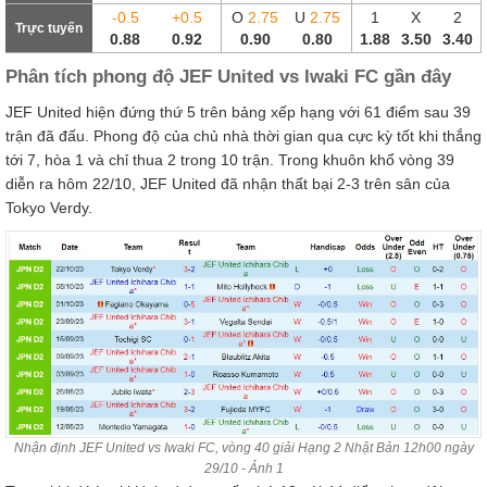
-
0.5
+
0.5
O
2.75
U
2.75
1
X
2
Trực tuyến
0.88
0.92
0.90
0.80
1.88
3.50
3.40
Phân tích phong độ JEF United vs Iwaki FC gần đây
JEF United hiện đứng thứ 5 trên bảng xếp hạng với 61 điểm sau 39
trận đã đấu. Phong độ của chủ nhà thời gian qua cực kỳ tốt khi thắng
tới 7, hòa 1 và chỉ thua 2 trong 10 trận. Trong khuôn khổ vòng 39
diễn ra hôm 22/10, JEF United đã nhận thất bại 2-3 trên sân của
Tokyo Verdy.
Nhận định JEF United vs Iwaki FC, vòng 40 giải Hạng 2 Nhật Bản 12h00 ngày
29/10 - Ảnh 1