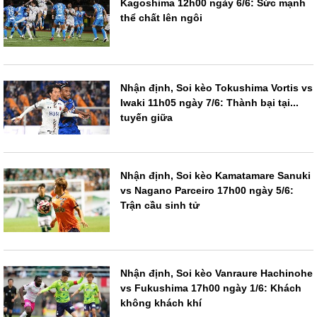
Kagoshima 12h00 ngày 6/6: Sức mạnh
thể chất lên ngôi
Nhận định, Soi kèo Tokushima Vortis vs
Iwaki 11h05 ngày 7/6: Thành bại tại...
tuyến giữa
Nhận định, Soi kèo Kamatamare Sanuki
vs Nagano Parceiro 17h00 ngày 5/6:
Trận cầu sinh tử
Nhận định, Soi kèo Vanraure Hachinohe
vs Fukushima 17h00 ngày 1/6: Khách
không khách khí