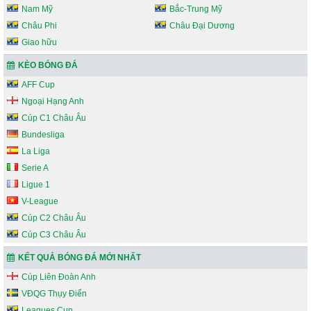
Nam Mỹ
Bắc-Trung Mỹ
Châu Phi
Châu Đại Dương
Giao hữu
KÈO BÓNG ĐÁ
AFF Cup
Ngoại Hạng Anh
Cúp C1 Châu Âu
Bundesliga
La Liga
Serie A
Ligue 1
V-League
Cúp C2 Châu Âu
Cúp C3 Châu Âu
KẾT QUẢ BÓNG ĐÁ MỚI NHẤT
Cúp Liên Đoàn Anh
VĐQG Thụy Điển
Leagues Cup