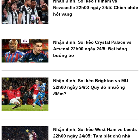
Nhận định, Soi kèo Fulham vs
Newcastle 22h00 ngày 24/5: Chích chòe
hót vang
Nhận định, Soi kèo Crystal Palace vs
Arsenal 22h00 ngày 24/5: Đại bàng
buông bỏ
Nhận định, Soi kèo Brighton vs MU
22h00 ngày 24/5: Quỷ đỏ nhường
điểm?
Nhận định, Soi kèo West Ham vs Leeds
22h00 ngày 24/05: Tạm biệt chủ nhà