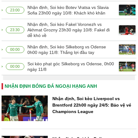
Nhận định, Soi kèo Botev Vratsa vs Slavia
23:00
Sofia 23h00 ngày 10/8: Khách khó khăn
Nhận định, Soi kèo Fakel Voronezh vs
Akhmat Grozny 23h30 ngày 10/8: Fakel đi
23:30
dễ khó về
Nhận định, Soi kèo Silkeborg vs Odense
00:00
0h00 ngày 11/8: Thắng lợi đầu tay
Soi kèo phạt góc Silkeborg vs Odense, 0h00
00:00
ngày 11/8
NHẬN ĐỊNH BÓNG ĐÁ NGOẠI HẠNG ANH
Nhận định, Soi kèo Liverpool vs
Brentford 22h00 ngày 24/5: Bảo vệ vé
Champions League