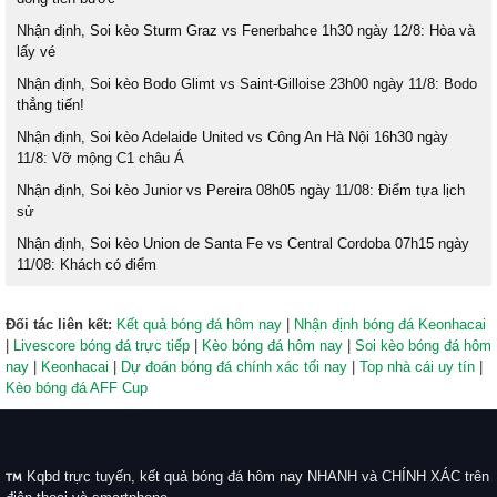
Nhận định, Soi kèo Sturm Graz vs Fenerbahce 1h30 ngày 12/8: Hòa và
lấy vé
Nhận định, Soi kèo Bodo Glimt vs Saint-Gilloise 23h00 ngày 11/8: Bodo
thẳng tiến!
Nhận định, Soi kèo Adelaide United vs Công An Hà Nội 16h30 ngày
11/8: Vỡ mộng C1 châu Á
Nhận định, Soi kèo Junior vs Pereira 08h05 ngày 11/08: Điểm tựa lịch
sử
Nhận định, Soi kèo Union de Santa Fe vs Central Cordoba 07h15 ngày
11/08: Khách có điểm
Đối tác liên kết:
Kết quả bóng đá hôm nay
|
Nhận định bóng đá Keonhacai
|
Livescore bóng đá trực tiếp
|
Kèo bóng đá hôm nay
|
Soi kèo bóng đá hôm
nay
|
Keonhacai
|
Dự đoán bóng đá chính xác tối nay
|
Top nhà cái uy tín
|
Kèo bóng đá AFF Cup
Kqbd trực tuyến, kết quả bóng đá hôm nay NHANH và CHÍNH XÁC trên