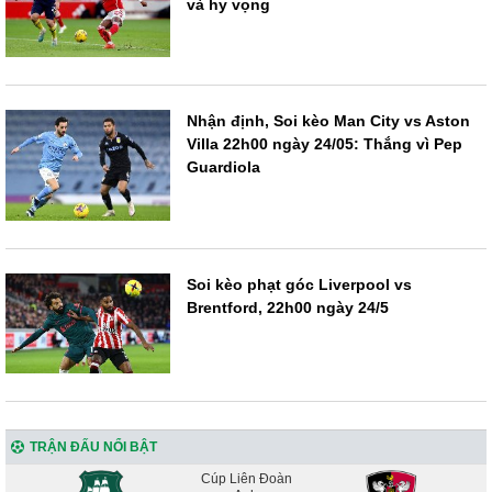
và hy vọng
Nhận định, Soi kèo Man City vs Aston
Villa 22h00 ngày 24/05: Thắng vì Pep
Guardiola
Soi kèo phạt góc Liverpool vs
Brentford, 22h00 ngày 24/5
TRẬN ĐẤU NỔI BẬT
Cúp Liên Đoàn