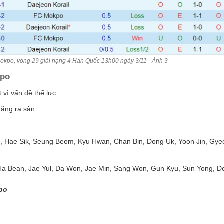
okpo, vòng 29 giải hạng 4 Hàn Quốc 13h00 ngày 3/11 - Ảnh 3
kpo
vì vấn đề thể lực.
ăng ra sân.
, Hae Sik, Seung Beom, Kyu Hwan, Chan Bin, Dong Uk, Yoon Jin, Gy
a Bean, Jae Yul, Da Won, Jae Min, Sang Won, Gun Kyu, Sun Yong, 
kpo