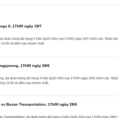
egu II, 17h00 ngày 19/7
, dự đoán bóng đá Hạng 3 Hàn Quốc hôm nay 17h00 ngày 19/7 chính xác. Nhận đị
 19 tối và đêm nay nhanh nhất.
angpyeong, 17h00 ngày 28/6
ong, dự đoán bóng đá Hạng 3 Hàn Quốc hôm nay 17h00 ngày 28/6 chính xác. Nhậ
òng 16 tối và đêm nay nhanh nhất.
vs Busan Transportation, 17h00 ngày 28/6
an Transportation, dự đoán bóng đá Hạng 3 Hàn Quốc hôm nay 17h00 ngày 28/6 c