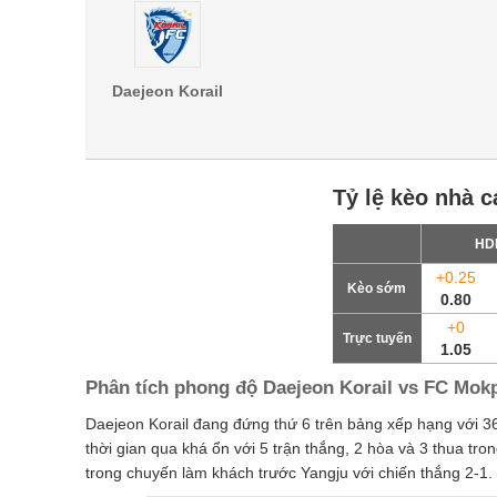
Daejeon Korail
Tỷ lệ kèo nhà c
HD
+
0.25
Kèo sớm
0.80
+
0
Trực tuyến
1.05
Phân tích phong độ Daejeon Korail vs FC Mok
Daejeon Korail đang đứng thứ 6 trên bảng xếp hạng với 
thời gian qua khá ổn với 5 trận thắng, 2 hòa và 3 thua tro
trong chuyến làm khách trước Yangju với chiến thắng 2-1.