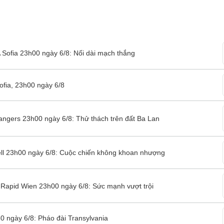
 Sofia 23h00 ngày 6/8: Nối dài mạch thắng
ofia, 23h00 ngày 6/8
 Rangers 23h00 ngày 6/8: Thử thách trên đất Ba Lan
ell 23h00 ngày 6/8: Cuộc chiến không khoan nhượng
 Rapid Wien 23h00 ngày 6/8: Sức mạnh vượt trội
0 ngày 6/8: Pháo đài Transylvania