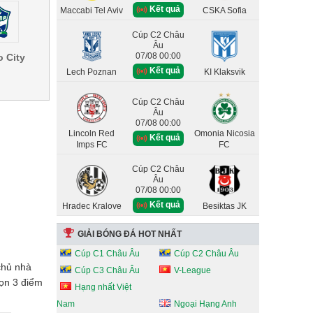
Kết quả
Maccabi Tel Aviv
CSKA Sofia
Cúp C2 Châu
Âu
07/08 00:00
 City
Kết quả
Lech Poznan
KI Klaksvik
Cúp C2 Châu
Âu
07/08 00:00
Lincoln Red
Omonia Nicosia
Kết quả
Imps FC
FC
Cúp C2 Châu
Âu
07/08 00:00
Kết quả
Hradec Kralove
Besiktas JK
GIẢI BÓNG ĐÁ HOT NHẤT
Cúp C1 Châu Âu
Cúp C2 Châu Âu
chủ nhà
Cúp C3 Châu Âu
V-League
rọn 3 điểm
Hạng nhất Việt
Nam
Ngoại Hạng Anh