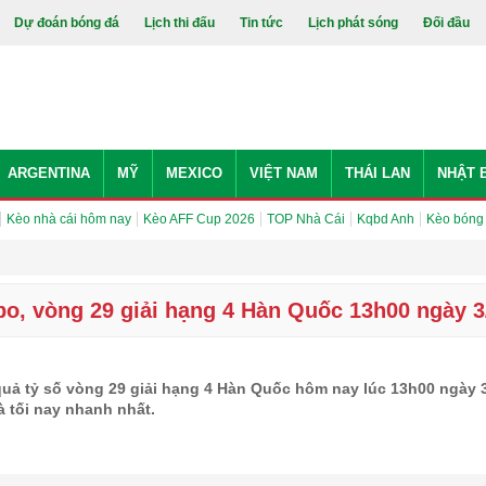
Dự đoán bóng đá
Lịch thi đấu
Tin tức
Lịch phát sóng
Đối đầu
ARGENTINA
MỸ
MEXICO
VIỆT NAM
THÁI LAN
NHẬT 
Kèo nhà cái hôm nay
Kèo AFF Cup 2026
TOP Nhà Cái
Kqbd Anh
Kèo bóng
o, vòng 29 giải hạng 4 Hàn Quốc 13h00 ngày 3
uả tỷ số vòng 29 giải hạng 4 Hàn Quốc hôm nay lúc 13h00 ngày 
 tối nay nhanh nhất.