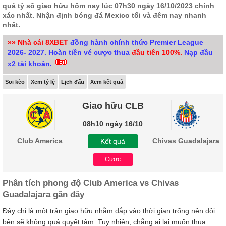
quả tỷ số giao hữu hôm nay lúc 07h30 ngày 16/10/2023 chính
xác nhất. Nhận định bóng đá Mexico tối và đêm nay nhanh
nhất.
»» Nhà cái 8XBET
đồng hành chính thức Premier League
2026- 2027. Hoàn tiền vé cược thua
đầu tiên 100%.
Nạp đầu
x2 tài khoản.
Soi kèo
Xem tỷ lệ
Lịch đấu
Xem kết quả
Giao hữu CLB
08h10 ngày 16/10
Club America
Chivas Guadalajara
Kết quả
Cược
Phân tích phong độ Club America vs Chivas
Guadalajara gần đây
Đây chỉ là một trận giao hữu nhằm đắp vào thời gian trống nên đôi
bên sẽ không quá quyết tâm. Tuy nhiên, chẳng ai lại muốn thua