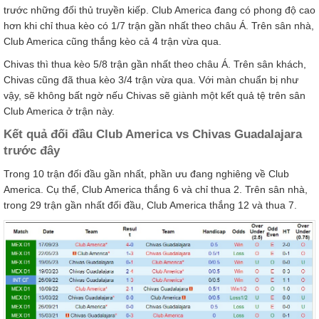
trước những đối thủ truyền kiếp. Club America đang có phong độ cao
hơn khi chỉ thua kèo có 1/7 trận gần nhất theo châu Á. Trên sân nhà,
Club America cũng thắng kèo cả 4 trận vừa qua.
Chivas thì thua kèo 5/8 trận gần nhất theo châu Á. Trên sân khách,
Chivas cũng đã thua kèo 3/4 trận vừa qua. Với màn chuẩn bị như
vậy, sẽ không bất ngờ nếu Chivas sẽ giành một kết quả tệ trên sân
Club America ở trận này.
Kết quả đối đầu Club America vs Chivas Guadalajara
trước đây
Trong 10 trận đối đầu gần nhất, phần ưu đang nghiêng về Club
America. Cụ thể, Club America thắng 6 và chỉ thua 2. Trên sân nhà,
trong 29 trận gần nhất đối đầu, Club America thắng 12 và thua 7.