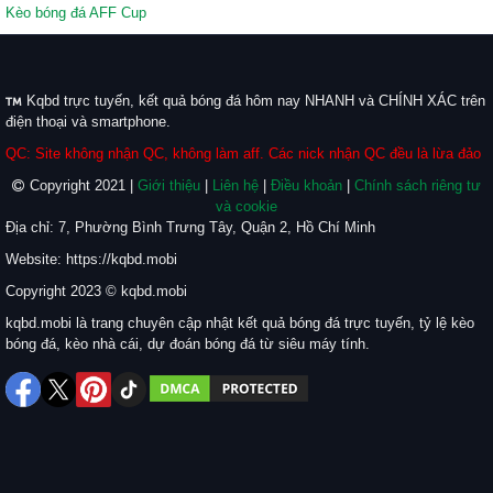
Kèo bóng đá AFF Cup
Kqbd trực tuyến, kết quả bóng đá hôm nay NHANH và CHÍNH XÁC trên
điện thoại và smartphone.
QC: Site không nhận QC, không làm aff. Các nick nhận QC đều là lừa đảo
Copyright 2021 |
Giới thiệu
|
Liên hệ
|
Điều khoản
|
Chính sách riêng tư
và cookie
Địa chỉ: 7, Phường Bình Trưng Tây, Quận 2, Hồ Chí Minh
Website: https://kqbd.mobi
Copyright 2023 © kqbd.mobi
kqbd.mobi là trang chuyên cập nhật kết quả bóng đá trực tuyến, tỷ lệ kèo
bóng đá, kèo nhà cái, dự đoán bóng đá từ siêu máy tính.