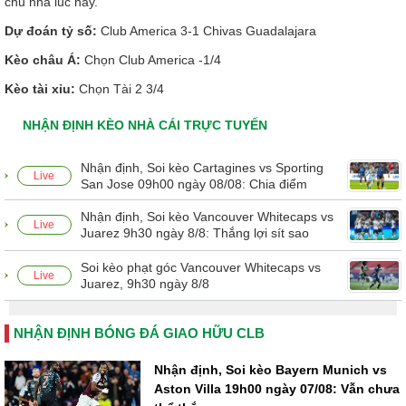
chủ nhà lúc này.
Dự đoán tỷ số:
Club America 3-1 Chivas Guadalajara
Kèo châu Á:
Chọn Club America -1/4
Kèo tài xỉu:
Chọn Tài 2 3/4
NHẬN ĐỊNH KÈO NHÀ CÁI TRỰC TUYẾN
Nhận định, Soi kèo Cartagines vs Sporting
Live
San Jose 09h00 ngày 08/08: Chia điểm
Nhận định, Soi kèo Vancouver Whitecaps vs
Live
Juarez 9h30 ngày 8/8: Thắng lợi sít sao
Soi kèo phạt góc Vancouver Whitecaps vs
Live
Juarez, 9h30 ngày 8/8
NHẬN ĐỊNH BÓNG ĐÁ GIAO HỮU CLB
Nhận định, Soi kèo Bayern Munich vs
Aston Villa 19h00 ngày 07/08: Vẫn chưa