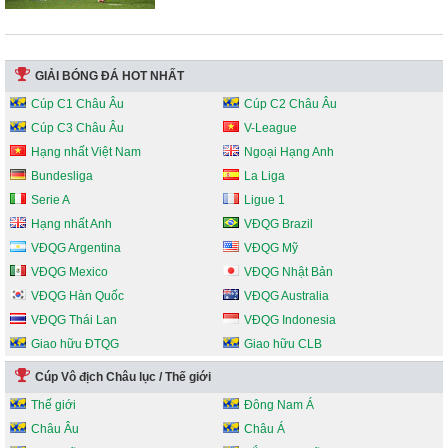
GIẢI BÓNG ĐÁ HOT NHẤT
Cúp C1 Châu Âu
Cúp C2 Châu Âu
Cúp C3 Châu Âu
V-League
Hạng nhất Việt Nam
Ngoại Hạng Anh
Bundesliga
La Liga
Serie A
Ligue 1
Hạng nhất Anh
VĐQG Brazil
VĐQG Argentina
VĐQG Mỹ
VĐQG Mexico
VĐQG Nhật Bản
VĐQG Hàn Quốc
VĐQG Australia
VĐQG Thái Lan
VĐQG Indonesia
Giao hữu ĐTQG
Giao hữu CLB
Cúp Vô địch Châu lục / Thế giới
Thế giới
Đông Nam Á
Châu Âu
Châu Á