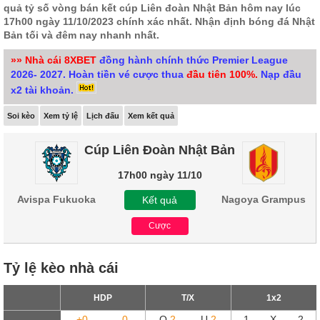
quả tỷ số vòng bán kết cúp Liên đoàn Nhật Bản hôm nay lúc
17h00 ngày 11/10/2023 chính xác nhất. Nhận định bóng đá Nhật
Bản tối và đêm nay nhanh nhất.
»» Nhà cái 8XBET
đồng hành chính thức Premier League
2026- 2027. Hoàn tiền vé cược thua
đầu tiên 100%.
Nạp đầu
x2 tài khoản.
Soi kèo
Xem tỷ lệ
Lịch đấu
Xem kết quả
Cúp Liên Đoàn Nhật Bản
17h00 ngày 11/10
Avispa Fukuoka
Nagoya Grampus
Kết quả
Cược
Tỷ lệ kèo nhà cái
HDP
T/X
1x2
+
0
-
0
O
2
U
2
1
X
2