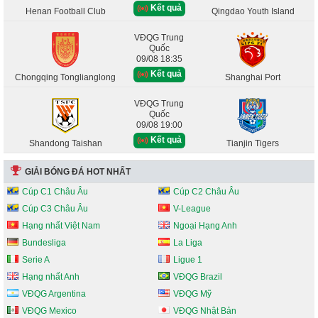
Kết quả
Henan Football Club
Qingdao Youth Island
VĐQG Trung
Quốc
09/08 18:35
Kết quả
Chongqing Tonglianglong
Shanghai Port
VĐQG Trung
Quốc
09/08 19:00
Kết quả
Shandong Taishan
Tianjin Tigers
GIẢI BÓNG ĐÁ HOT NHẤT
Cúp C1 Châu Âu
Cúp C2 Châu Âu
Cúp C3 Châu Âu
V-League
Hạng nhất Việt Nam
Ngoại Hạng Anh
Bundesliga
La Liga
Serie A
Ligue 1
Hạng nhất Anh
VĐQG Brazil
VĐQG Argentina
VĐQG Mỹ
VĐQG Mexico
VĐQG Nhật Bản