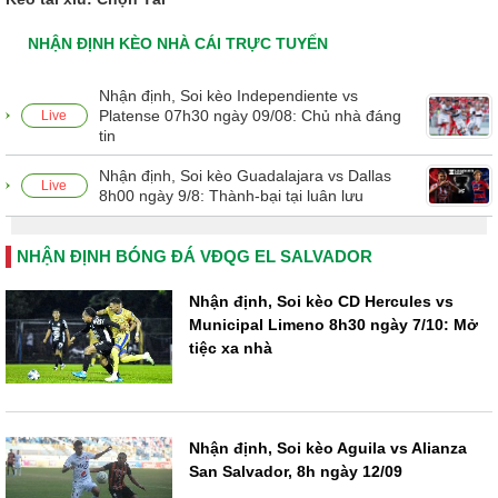
NHẬN ĐỊNH KÈO NHÀ CÁI TRỰC TUYẾN
Nhận định, Soi kèo Independiente vs
Platense 07h30 ngày 09/08: Chủ nhà đáng
Live
tin
Nhận định, Soi kèo Guadalajara vs Dallas
Live
8h00 ngày 9/8: Thành-bại tại luân lưu
NHẬN ĐỊNH BÓNG ĐÁ VĐQG EL SALVADOR
Nhận định, Soi kèo CD Hercules vs
Municipal Limeno 8h30 ngày 7/10: Mở
tiệc xa nhà
Nhận định, Soi kèo Aguila vs Alianza
San Salvador, 8h ngày 12/09