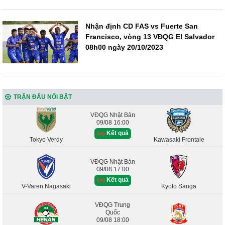
Nhận định CD FAS vs Fuerte San
Francisco, vòng 13 VĐQG El Salvador
08h00 ngày 20/10/2023
TRẬN ĐẤU NỔI BẬT
VĐQG Nhật Bản
09/08 16:00
Kết quả
Tokyo Verdy
Kawasaki Frontale
VĐQG Nhật Bản
09/08 17:00
Kết quả
V-Varen Nagasaki
Kyoto Sanga
VĐQG Trung
Quốc
09/08 18:00