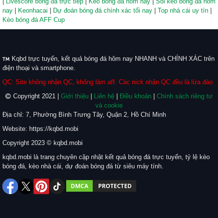
|
Livescore bóng đá trực tiếp
|
Kèo bóng đá hôm nay
|
Soi kèo bóng đá hôm
nay
|
Keonhacai
|
Dự đoán bóng đá chính xác tối nay
|
Top nhà cái uy tín
|
Kèo bóng đá AFF Cup
Kqbd trực tuyến, kết quả bóng đá hôm nay NHANH và CHÍNH XÁC trên
điện thoại và smartphone.
QC: Site không nhận QC, không làm aff. Các nick nhận QC đều là lừa đảo
Copyright 2021 |
Giới thiệu
|
Liên hệ
|
Điều khoản
|
Chính sách riêng tư
và cookie
Địa chỉ: 7, Phường Bình Trưng Tây, Quận 2, Hồ Chí Minh
Website: https://kqbd.mobi
Copyright 2023 © kqbd.mobi
kqbd.mobi là trang chuyên cập nhật kết quả bóng đá trực tuyến, tỷ lệ kèo
bóng đá, kèo nhà cái, dự đoán bóng đá từ siêu máy tính.