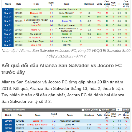
Nhận định Alianza San Salvador vs Jocoro FC, vòng 22 VĐQG El Salvador 8h00
ngày 25/11/2023 - Ảnh 2
Kết quả đối đầu Alianza San Salvador vs Jocoro FC
trước đây
Alianza San Salvador và Jocoro FC từng gặp nhau 20 lần từ năm
2018. Kết quả, Alianza San Salvador thắng 13, hòa 2, thua 5 trận.
Tuy nhiên ở trận đối đầu gần nhất, Jocoro FC đã đánh bại Alianza
San Salvador với tỷ số 3-2.