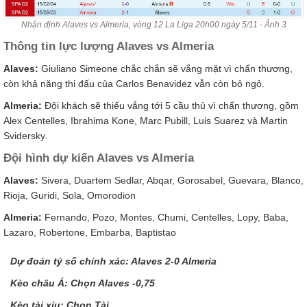
Nhận định Alaves vs Almeria, vòng 12 La Liga 20h00 ngày 5/11 - Ảnh 3
Thông tin lực lượng Alaves vs Almeria
Alaves:
Giuliano Simeone chắc chắn sẽ vắng mặt vì chấn thương,
còn khả năng thi đấu của Carlos Benavidez vẫn còn bỏ ngỏ.
Almeria:
Đội khách sẽ thiếu vắng tới 5 cầu thủ vì chấn thương, gồm
Alex Centelles, Ibrahima Kone, Marc Pubill, Luis Suarez và Martin
Svidersky.
Đội hình dự kiến Alaves vs Almeria
Alaves:
Sivera, Duartem Sedlar, Abqar, Gorosabel, Guevara, Blanco,
Rioja, Guridi, Sola, Omorodion
Almeria:
Fernando, Pozo, Montes, Chumi, Centelles, Lopy, Baba,
Lazaro, Robertone, Embarba, Baptistao
Dự đoán tỷ số chính xác: Alaves 2-0 Almeria
Kèo châu Á: Chọn Alaves -0,75
Kèo tài xỉu: Chọn Tài