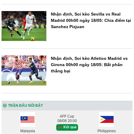
Nhận định, Soi kèo Sevilla vs Real
Madrid 00h00 ngày 18/05: Chia điểm tại
Sanchez Pizjuan
Nhận định, Soi kèo Atletico Madrid vs
Girona 00h00 ngày 18/05: Bất phân
thắng bại
TRẬN ĐẤU NỔI BẬT
AFF Cup
08/08 20:00
Kết quả
Malaysia
Philippines