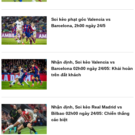
Soi kèo phạt góc Valencia vs
Barcelona, 2h00 ngày 24/5
Nhận định, Soi kèo Valencia vs
Barcelona 02h00 ngày 24/05: Khải hoàn
trên đất khách
Nhận định, Soi kèo Real Madrid vs
Bilbao 02h00 ngày 24/05: Chiến thắng
các biệt