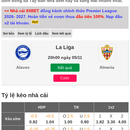
định bóng đá Tây Ban Nha đêm nay và sáng mai nhanh nhất.
»» Nhà cái 8XBET
đồng hành chính thức Premier League
2026- 2027. Hoàn tiền vé cược thua
đầu tiên 100%.
Nạp đầu
x2 tài khoản.
Soi kèo
Xem tỷ lệ
Lịch đấu
Xem kết quả
La Liga
20h00 ngày 05/11
Alaves
Almeria
Kết quả
Cược
Tỷ lệ kèo nhà cái
HDP
T/X
1x2
-
0.5
+
0.5
O
2.5
U
2.5
1
X
2
Kèo sớm
0.82
1.04
1.00
0.80
1.82
3.30
4.00
-
0.25
+
0.25
O
1.5
U
1.5
1
X
2