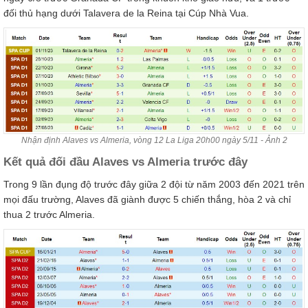
đối thủ hạng dưới Talavera de la Reina tại Cúp Nhà Vua.
Nhận định Alaves vs Almeria, vòng 12 La Liga 20h00 ngày 5/11 - Ảnh 2
Kết quả đối đầu Alaves vs Almeria trước đây
Trong 9 lần đụng độ trước đây giữa 2 đội từ năm 2003 đến 2021 trên
mọi đấu trường, Alaves đã giành được 5 chiến thắng, hòa 2 và chỉ
thua 2 trước Almeria.