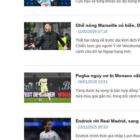
Cựu hậu vệ từng khoác áo đội bóng t
Ghế nóng Marseille có biến, De
- 11/02/2026 07:18
Thất bại nặng nề trước đại kình địch P
Chiến lược gia người Ý rời Velodrome
cánh cửa trở lại Ngoại hạng Anh.
Pogba nguy cơ bị Monaco cắt 
- 28/01/2026 10:51
Từng được kỳ vọng là bản hợp đồng “t
nửa mùa giải gắn bó, trong bối cảnh nh
Endrick rời Real Madrid, san
- 23/12/2025 05:53
Endrick chính thức gia nhập Lyon th