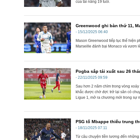
của tài năng 19 tuổi.
Greenwood ghi bàn thứ 11, Mar
- 15/12/2025 06:40
Mason Greenwood tiếp tục thể hiện ph
Marseille đánh bại Monaco và vươn l
Pogba sắp tái xuất sau 26 th
- 22/11/2025 09:59
Sau hơn 2 năm chìm trong vòng xoáy 
khắc được chờ đợi: trở lại sân cỏ ch
Ligue 1, mở ra chương mới trong sự n
PSG tố Mbappe thiếu trung th
- 18/11/2025 07:11
Từ câu chuyện tiền lương đến những 