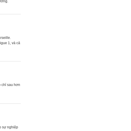
ướng.
seille.
igue 1, và cả
o chỉ sau hơn
o sự nghiệp