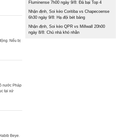
Fluminense 7h00 ngày 9/8: Đả bại Top 4
Nhận định, Soi kèo Coritiba vs Chapecoense
6h30 ngày 9/8: Hạ đội bét bảng
Nhận định, Soi kèo QPR vs Millwall 20h00
ngày 8/8: Chủ nhà khó nhằn
động. Nếu bị
đô nước Pháp
c tại xứ
 Habib Beye.