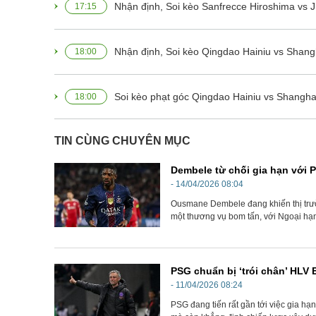
Nhận định, Soi kèo Sanfrecce Hiroshima vs 
17:15
Nhận định, Soi kèo Qingdao Hainiu vs Shang
18:00
Soi kèo phạt góc Qingdao Hainiu vs Shangh
18:00
TIN CÙNG CHUYÊN MỤC
Dembele từ chối gia hạn với 
- 14/04/2026 08:04
Ousmane Dembele đang khiến thị trườ
một thương vụ bom tấn, với Ngoại hạ
PSG chuẩn bị ‘trói chân’ HLV
- 11/04/2026 08:24
PSG đang tiến rất gần tới việc gia hạ