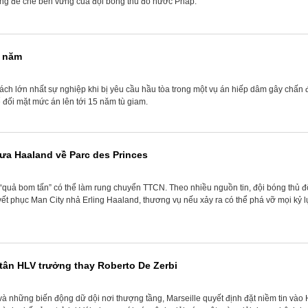
ng đế chế bền vững của đội bóng thủ đô nước Pháp.
5 năm
ách lớn nhất sự nghiệp khi bị yêu cầu hầu tòa trong một vụ án hiếp dâm gây chấn 
ể đối mặt mức án lên tới 15 năm tù giam.
ưa Haaland về Parc des Princes
quả bom tấn” có thể làm rung chuyển TTCN. Theo nhiều nguồn tin, đội bóng thủ 
uyết phục Man City nhả Erling Haaland, thương vụ nếu xảy ra có thể phá vỡ mọi kỷ lụ
 tân HLV trưởng thay Roberto De Zerbi
à những biến động dữ dội nơi thượng tầng, Marseille quyết định đặt niềm tin vào