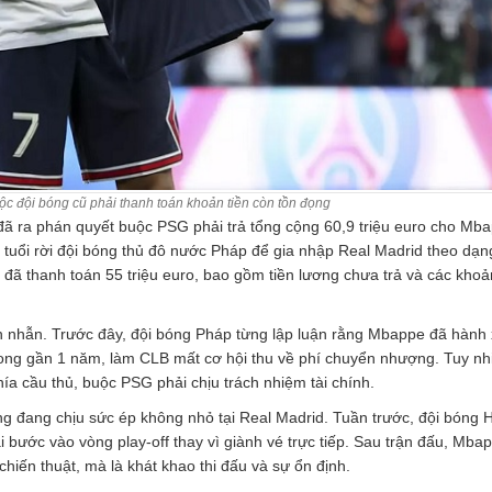
ộc đội bóng cũ phải thanh toán khoản tiền còn tồn đọng
đã ra phán quyết buộc PSG phải trả tổng cộng 60,9 triệu euro cho Mb
8 tuổi rời đội bóng thủ đô nước Pháp để gia nhập Real Madrid theo dạ
đã thanh toán 55 triệu euro, bao gồm tiền lương chưa trả và các kho
 nhẫn. Trước đây, đội bóng Pháp từng lập luận rằng Mbappe đã hành 
trong gần 1 năm, làm CLB mất cơ hội thu về phí chuyển nhượng. Tuy nh
ía cầu thủ, buộc PSG phải chịu trách nhiệm tài chính.
ũng đang chịu sức ép không nhỏ tại Real Madrid. Tuần trước, đội bóng 
 bước vào vòng play-off thay vì giành vé trực tiếp. Sau trận đấu, Mba
hiến thuật, mà là khát khao thi đấu và sự ổn định.