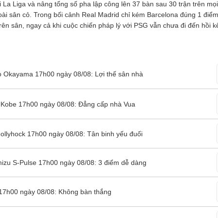
i La Liga và nâng tổng số pha lập công lên 37 bàn sau 30 trận trên mọ
oài sân cỏ. Trong bối cảnh Real Madrid chỉ kém Barcelona đúng 1 điể
rên sân, ngay cả khi cuộc chiến pháp lý với PSG vẫn chưa đi đến hồi kế
o Okayama 17h00 ngày 08/08: Lợi thế sân nhà
l Kobe 17h00 ngày 08/08: Đẳng cấp nhà Vua
Hollyhock 17h00 ngày 08/08: Tân binh yếu đuối
izu S-Pulse 17h00 ngày 08/08: 3 điểm dễ dàng
 17h00 ngày 08/08: Không bàn thắng