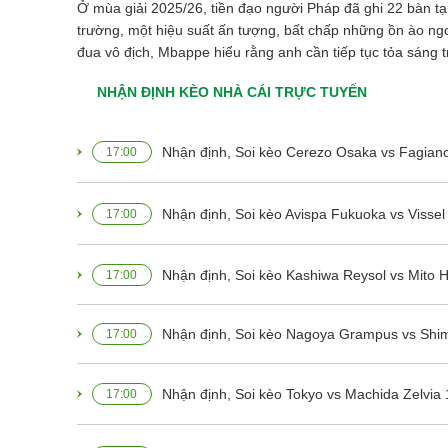
Ở mùa giải 2025/26, tiền đạo người Pháp đã ghi 22 bàn tạ
trường, một hiệu suất ấn tượng, bất chấp những ồn ào ng
đua vô địch, Mbappe hiểu rằng anh cần tiếp tục tỏa sáng t
NHẬN ĐỊNH KÈO NHÀ CÁI TRỰC TUYẾN
Nhận định, Soi kèo Cerezo Osaka vs Fagian
17:00
Nhận định, Soi kèo Avispa Fukuoka vs Visse
17:00
Nhận định, Soi kèo Kashiwa Reysol vs Mito 
17:00
Nhận định, Soi kèo Nagoya Grampus vs Shim
17:00
Nhận định, Soi kèo Tokyo vs Machida Zelvia
17:00